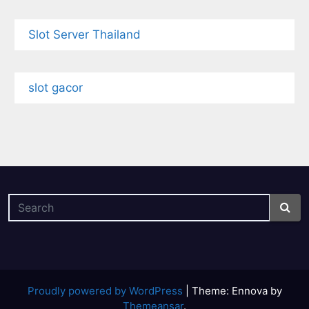
Slot Server Thailand
slot gacor
Proudly powered by WordPress
|
Theme: Ennova by
Themeansar
.