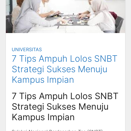
UNIVERSITAS
7 Tips Ampuh Lolos SNBT
Strategi Sukses Menuju
Kampus Impian
7 Tips Ampuh Lolos SNBT
Strategi Sukses Menuju
Kampus Impian