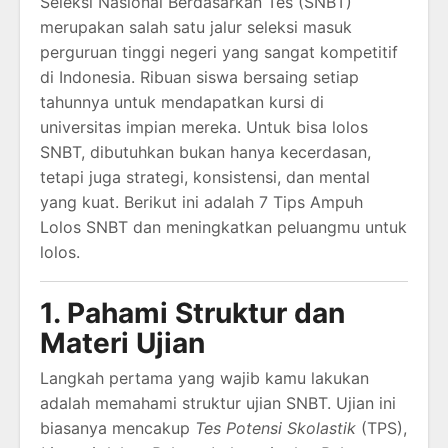
Seleksi Nasional Berdasarkan Tes (SNBT)
merupakan salah satu jalur seleksi masuk
perguruan tinggi negeri yang sangat kompetitif
di Indonesia. Ribuan siswa bersaing setiap
tahunnya untuk mendapatkan kursi di
universitas impian mereka. Untuk bisa lolos
SNBT, dibutuhkan bukan hanya kecerdasan,
tetapi juga strategi, konsistensi, dan mental
yang kuat. Berikut ini adalah 7 Tips Ampuh
Lolos SNBT dan meningkatkan peluangmu untuk
lolos.
1. Pahami Struktur dan
Materi Ujian
Langkah pertama yang wajib kamu lakukan
adalah memahami struktur ujian SNBT. Ujian ini
biasanya mencakup
Tes Potensi Skolastik
(TPS),