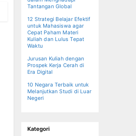
Tantangan Global
12 Strategi Belajar Efektif
untuk Mahasiswa agar
Cepat Paham Materi
Kuliah dan Lulus Tepat
Waktu
Jurusan Kuliah dengan
Prospek Kerja Cerah di
Era Digital
10 Negara Terbaik untuk
Melanjutkan Studi di Luar
Negeri
Kategori