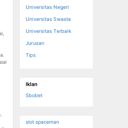
Universitas Negeri
Universitas Swasta
Universitas Terbaik
i,
Jurusan
a.
Tips
ial
Iklan
Sbobet
.
slot spaceman