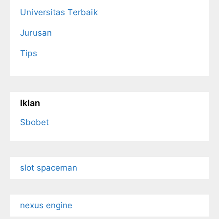
Universitas Terbaik
Jurusan
Tips
Iklan
Sbobet
slot spaceman
nexus engine