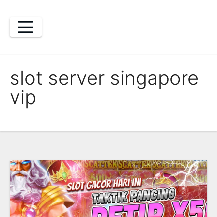
Skip
to
content
slot server singapore
vip