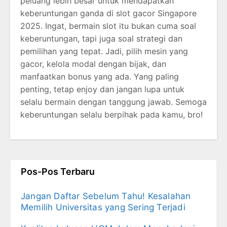
peluang lebih besar untuk mendapatkan
keberuntungan ganda di slot gacor Singapore
2025. Ingat, bermain slot itu bukan cuma soal
keberuntungan, tapi juga soal strategi dan
pemilihan yang tepat. Jadi, pilih mesin yang
gacor, kelola modal dengan bijak, dan
manfaatkan bonus yang ada. Yang paling
penting, tetap enjoy dan jangan lupa untuk
selalu bermain dengan tanggung jawab. Semoga
keberuntungan selalu berpihak pada kamu, bro!
Pos-Pos Terbaru
Jangan Daftar Sebelum Tahu! Kesalahan
Memilih Universitas yang Sering Terjadi