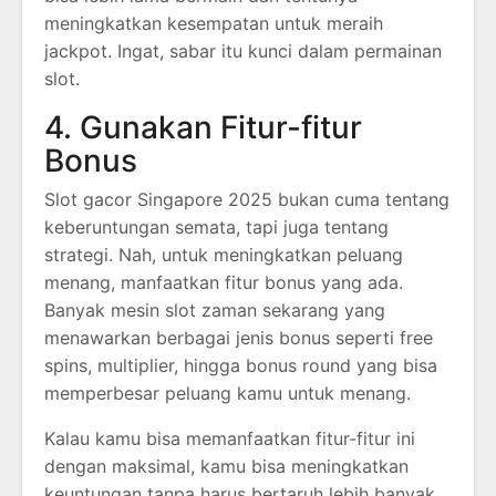
meningkatkan kesempatan untuk meraih
jackpot. Ingat, sabar itu kunci dalam permainan
slot.
4. Gunakan Fitur-fitur
Bonus
Slot gacor Singapore 2025 bukan cuma tentang
keberuntungan semata, tapi juga tentang
strategi. Nah, untuk meningkatkan peluang
menang, manfaatkan fitur bonus yang ada.
Banyak mesin slot zaman sekarang yang
menawarkan berbagai jenis bonus seperti free
spins, multiplier, hingga bonus round yang bisa
memperbesar peluang kamu untuk menang.
Kalau kamu bisa memanfaatkan fitur-fitur ini
dengan maksimal, kamu bisa meningkatkan
keuntungan tanpa harus bertaruh lebih banyak.