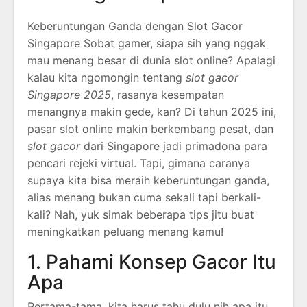
Keberuntungan Ganda dengan Slot Gacor
Singapore Sobat gamer, siapa sih yang nggak
mau menang besar di dunia slot online? Apalagi
kalau kita ngomongin tentang
slot gacor
Singapore 2025
, rasanya kesempatan
menangnya makin gede, kan? Di tahun 2025 ini,
pasar slot online makin berkembang pesat, dan
slot gacor
dari Singapore jadi primadona para
pencari rejeki virtual. Tapi, gimana caranya
supaya kita bisa meraih keberuntungan ganda,
alias menang bukan cuma sekali tapi berkali-
kali? Nah, yuk simak beberapa tips jitu buat
meningkatkan peluang menang kamu!
1. Pahami Konsep Gacor Itu
Apa
Pertama-tama, kita harus tahu dulu nih apa itu