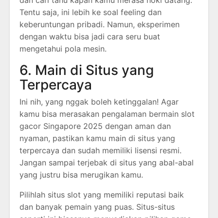
Tentu saja, ini lebih ke soal feeling dan
keberuntungan pribadi. Namun, eksperimen
dengan waktu bisa jadi cara seru buat
mengetahui pola mesin.
6. Main di Situs yang
Terpercaya
Ini nih, yang nggak boleh ketinggalan! Agar
kamu bisa merasakan pengalaman bermain slot
gacor Singapore 2025 dengan aman dan
nyaman, pastikan kamu main di situs yang
terpercaya dan sudah memiliki lisensi resmi.
Jangan sampai terjebak di situs yang abal-abal
yang justru bisa merugikan kamu.
Pilihlah situs slot yang memiliki reputasi baik
dan banyak pemain yang puas. Situs-situs