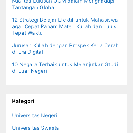
Kualitas Lulusan UGM dalam Menghadapi
Tantangan Global
12 Strategi Belajar Efektif untuk Mahasiswa
agar Cepat Paham Materi Kuliah dan Lulus
Tepat Waktu
Jurusan Kuliah dengan Prospek Kerja Cerah
di Era Digital
10 Negara Terbaik untuk Melanjutkan Studi
di Luar Negeri
Kategori
Universitas Negeri
Universitas Swasta