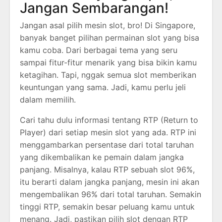
Jangan Sembarangan!
Jangan asal pilih mesin slot, bro! Di Singapore,
banyak banget pilihan permainan slot yang bisa
kamu coba. Dari berbagai tema yang seru
sampai fitur-fitur menarik yang bisa bikin kamu
ketagihan. Tapi, nggak semua slot memberikan
keuntungan yang sama. Jadi, kamu perlu jeli
dalam memilih.
Cari tahu dulu informasi tentang RTP (Return to
Player) dari setiap mesin slot yang ada. RTP ini
menggambarkan persentase dari total taruhan
yang dikembalikan ke pemain dalam jangka
panjang. Misalnya, kalau RTP sebuah slot 96%,
itu berarti dalam jangka panjang, mesin ini akan
mengembalikan 96% dari total taruhan. Semakin
tinggi RTP, semakin besar peluang kamu untuk
menang. Jadi, pastikan pilih slot dengan RTP