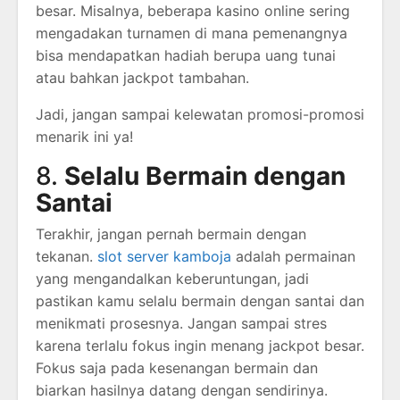
besar. Misalnya, beberapa kasino online sering
mengadakan turnamen di mana pemenangnya
bisa mendapatkan hadiah berupa uang tunai
atau bahkan jackpot tambahan.
Jadi, jangan sampai kelewatan promosi-promosi
menarik ini ya!
8.
Selalu Bermain dengan
Santai
Terakhir, jangan pernah bermain dengan
tekanan.
slot server kamboja
adalah permainan
yang mengandalkan keberuntungan, jadi
pastikan kamu selalu bermain dengan santai dan
menikmati prosesnya. Jangan sampai stres
karena terlalu fokus ingin menang jackpot besar.
Fokus saja pada kesenangan bermain dan
biarkan hasilnya datang dengan sendirinya.