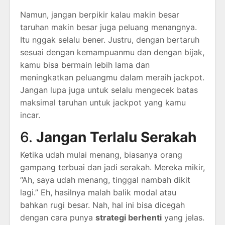
Namun, jangan berpikir kalau makin besar
taruhan makin besar juga peluang menangnya.
Itu nggak selalu bener. Justru, dengan bertaruh
sesuai dengan kemampuanmu dan dengan bijak,
kamu bisa bermain lebih lama dan
meningkatkan peluangmu dalam meraih jackpot.
Jangan lupa juga untuk selalu mengecek batas
maksimal taruhan untuk jackpot yang kamu
incar.
6.
Jangan Terlalu Serakah
Ketika udah mulai menang, biasanya orang
gampang terbuai dan jadi serakah. Mereka mikir,
“Ah, saya udah menang, tinggal nambah dikit
lagi.” Eh, hasilnya malah balik modal atau
bahkan rugi besar. Nah, hal ini bisa dicegah
dengan cara punya
strategi berhenti
yang jelas.