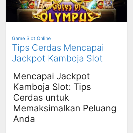
Game Slot Online
Tips Cerdas Mencapai
Jackpot Kamboja Slot
Mencapai Jackpot
Kamboja Slot: Tips
Cerdas untuk
Memaksimalkan Peluang
Anda