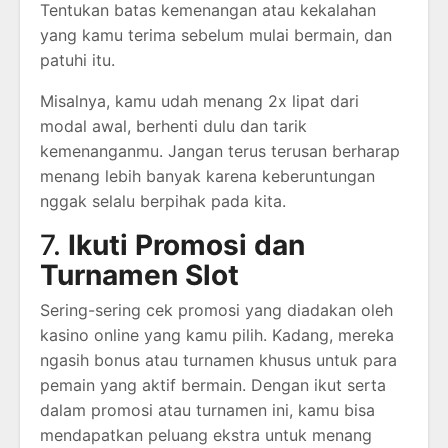
Tentukan batas kemenangan atau kekalahan
yang kamu terima sebelum mulai bermain, dan
patuhi itu.
Misalnya, kamu udah menang 2x lipat dari
modal awal, berhenti dulu dan tarik
kemenanganmu. Jangan terus terusan berharap
menang lebih banyak karena keberuntungan
nggak selalu berpihak pada kita.
7.
Ikuti Promosi dan
Turnamen Slot
Sering-sering cek promosi yang diadakan oleh
kasino online yang kamu pilih. Kadang, mereka
ngasih bonus atau turnamen khusus untuk para
pemain yang aktif bermain. Dengan ikut serta
dalam promosi atau turnamen ini, kamu bisa
mendapatkan peluang ekstra untuk menang