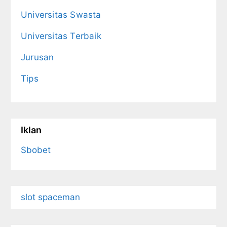
Universitas Swasta
Universitas Terbaik
Jurusan
Tips
Iklan
Sbobet
slot spaceman