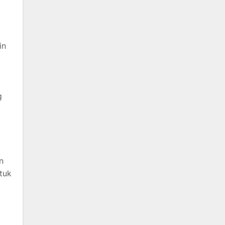
in
g
n
tuk