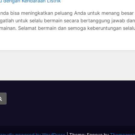
u dengan Kendaraan Listrik
, Anda bisa meningkatkan peluang Anda untuk menang besar 
ngatlah untuk selalu bermain secara bertanggung jawab dan
rmainan. Selamat bermain dan semoga keberuntungan selal
roudly powered by WordPress
|
Theme: Ennova by
Themeansa