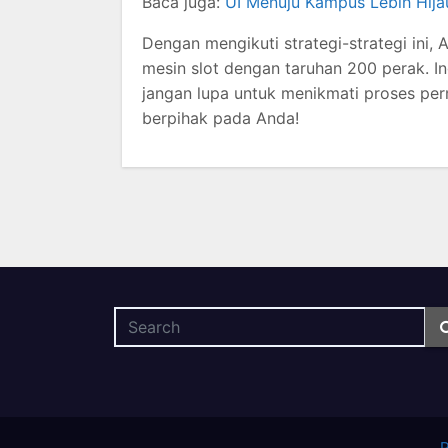
Baca juga:
UI Menuju Kampus Lebih Hija
Dengan mengikuti strategi-strategi ini
mesin slot dengan taruhan 200 perak. I
jangan lupa untuk menikmati proses pe
berpihak pada Anda!
P